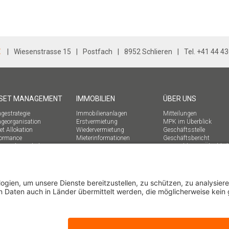
E
Wiesenstrasse 15
Postfach
8952 Schlieren
Tel. +41 44 4
SET MANAGEMENT
IMMOBILIEN
ÜBER UNS
gestrategie
Immobilienanlagen
Mitteilungen
ageorganisation
Erstvermietung
MPK im Überblick
t Allokation
Wiedervermietung
Geschäftsstelle
formance
Mieterinformationen
Geschäftsbericht
mmrechtsverhalten
Kennzahlen im Überblic
Nachhaltigkeit
Geschichte
MPK-flash abonnieren
MPK intern