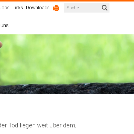
Jobs
Links
Downloads
 uns
ilungen
m Überblick
äftsstelle
äftsbericht
ahlen im Überblick
altigkeit
oder Tod liegen weit über dem,
ichte