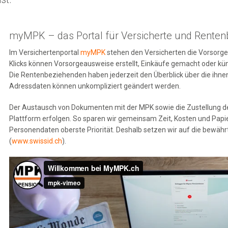
line-Formulare
MPK-f
myMPK – das Portal für Versicherte und Rente
Q
Im Versichertenportal
myMPK
stehen den Versicherten die Vorsorge
wnloads
Klicks können Vorsorgeausweise erstellt, Einkäufe gemacht oder kü
Die Rentenbeziehenden haben jederzeit den Überblick über die ihn
rsorgeausweis
Adressdaten können unkompliziert geändert werden.
Der Austausch von Dokumenten mit der MPK sowie die Zustellung de
rsonalabteilungen
Plattform erfolgen. So sparen wir gemeinsam Zeit, Kosten und Papie
Personendaten oberste Priorität. Deshalb setzen wir auf die bewähr
(
www.swissid.ch
).