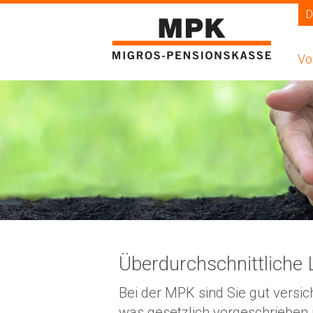
D
Vo
my
Ein
An
Wa
Ver
Überdurchschnittliche 
Re
Bei der MPK sind Sie gut versich
Vo
was gesetzlich vorgeschrieben i