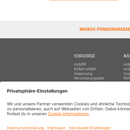
MIGROS-PENSIONSKASS
VORSORGE
AS
myMPK
Anla
Einfach erklärt
Anl
Anpassung
Asse
Pensionierungsalter
Per
Wahl des Sparplans
Sti
Versicherte
Rentenbeziehende
Vorsorgeberater/innen
Online-Formulare
FAQ
Downloads
Vorsorgeausweis
Personalabteilungen