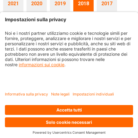
2021
2020
2019
2018
2017
2016
2015
18.12.2018
Previdenza-Flash Dicembre 2018
Si informi
04.12.2018
Nuovo
Philipp Küng als Nachfolger von Danilo Follador als Leiter der Direktion
Versicherung bestimmt
Per Ende September 2019 wird Danilo Follador nach 16 Jahren als
Leiter der Direktion Versicherung mit 64 Jahren in den