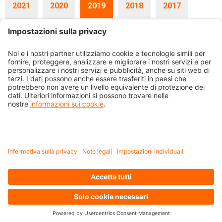
2021
2020
2019
2018
2017
2016
2015
13.12.2019
Previdenza-Flash Dicembre 2019
Comunicazione per assicurati attivi e passivi
04.12.2019
La CPM approva la strategia per il clima e riduce le emissioni di CO2
Nel quadro dell’approvata strategia per il clima, la Cassa
pensioni Migros (CPM) adotta diverse misure a sostegno degli
obiettivi dell’Accordo di Parigi ratificato dalla Svizzera.
In occasione della seduta di novembre, il Consiglio di fondazione ha