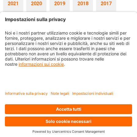
2021
2020
2019
2018
2017
2016
2015
27.05.2026
Rapporto sulla sostenibilità 2025
Con il
rapporto di sostenibilità 2025
desideriamo illustrare gli sviluppi
realizzati durante il periodo in esame e informare sullo stato di
esecuzione degli obiettivi.
30.03.2026
Previdenza-Flash Aprile 2026
Rapporto succinto d'esercizio per l'anno 2025