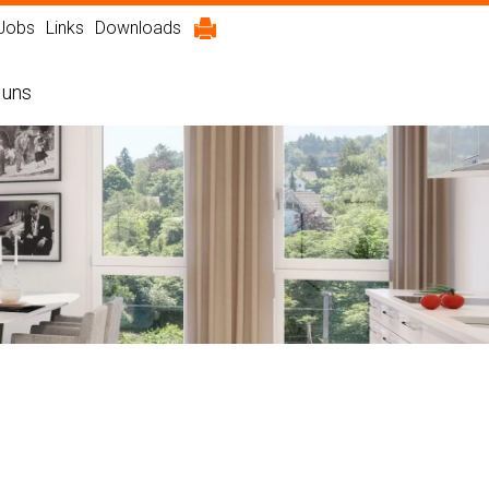
Jobs
Links
Downloads
 uns
ilungen
m Überblick
äftsstelle
äftsbericht
ahlen im Überblick
altigkeit
ichte