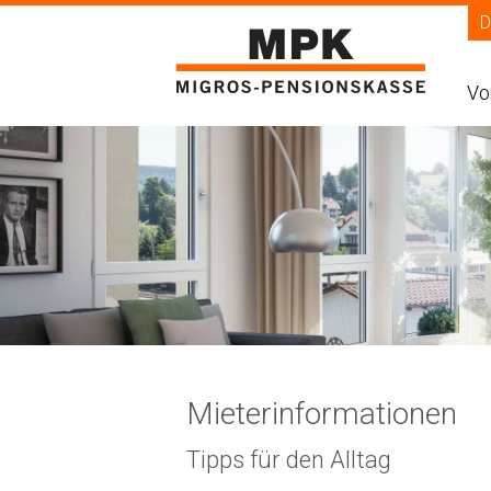
D
Vo
my
Ein
An
Wa
Ver
Mieterinformationen
Re
Tipps für den Alltag
Vo