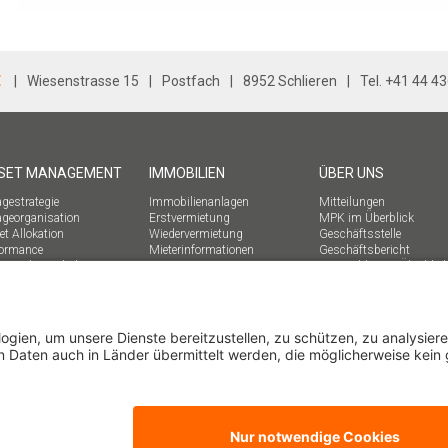
E
Wiesenstrasse 15
Postfach
8952 Schlieren
Tel. +41 44 4
SET MANAGEMENT
IMMOBILIEN
ÜBER UNS
gestrategie
Immobilienanlagen
Mitteilungen
ageorganisation
Erstvermietung
MPK im Überblick
t Allokation
Wiedervermietung
Geschäftsstelle
formance
Mieterinformationen
Geschäftsbericht
mmrechtsverhalten
Kennzahlen im Überblic
Nachhaltigkeit
Geschichte
MPK-flash abonnieren
MPK intern