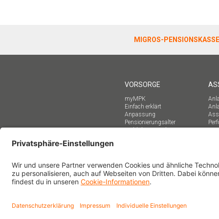
MIGROS-PENSIONSKASS
VORSORGE
AS
myMPK
Anla
Einfach erklärt
Anl
Anpassung
Asse
Pensionierungsalter
Per
Wahl des Sparplans
Sti
Versicherte
Rentenbeziehende
Vorsorgeberater/innen
Online-Formulare
FAQ
Downloads
Vorsorgeausweis
Personalabteilungen