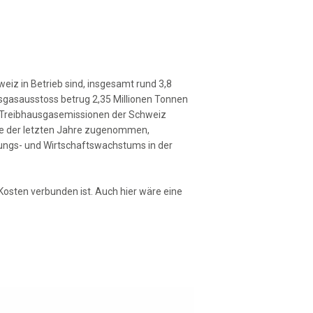
lash abonnieren
eiz in Betrieb sind, insgesamt rund 3,8
sgas­ausstoss betrug 2,35 Millionen Tonnen
 Treibhausgasemissionen der Schweiz
ufe der letzten Jahre zugenommen,
ngs- und Wirtschaftswachstums in der
osten verbunden ist. Auch hier wäre eine