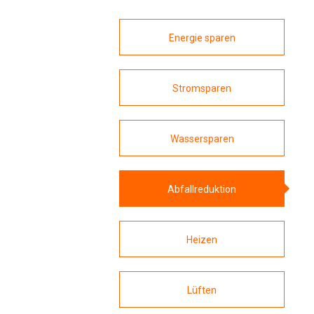
On
Energie sparen
FA
Do
Stromsparen
Vo
Wassersparen
Pe
Abfallreduktion
Heizen
Lüften