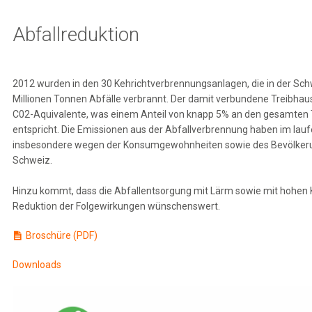
line-Formulare
MPK-f
Abfallreduktion
Q
2012 wurden in den 30 Kehrichtverbrennungs­anlagen, die in der Schw
wnloads
Millionen Tonnen Abfälle verbrannt. Der damit verbundene Treibhau
C02-Aquivalente, was einem Anteil von knapp 5% an den gesamten
rsorgeausweis
entspricht. Die Emissionen aus der Abfallver­brennung haben im la
insbesondere wegen der Konsum­gewohnheiten sowie des Bevölkeru
rsonalabteilungen
Schweiz.
Hinzu kommt, dass die Abfallentsorgung mit Lärm sowie mit hohen K
Reduktion der Folgewirkungen wün­schenswert.
Broschüre (PDF)
Downloads