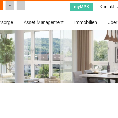
F
I
myMPK
Kontakt
rsorge
Asset Management
Immobilien
Über
MPK
Anlagestrategie
Immobilienanlagen
Mitte
fach erklärt
Anlageorganisation
Erstvermietung
MPK i
passung Pensionierungsalter
Asset Allokation
Wiedervermietung
Gesch
hl des Sparplans
Performance
Mieterinformationen
Gesch
sicherte
Stimmrechtsverhalten
Kennz
ntenbeziehende
Nachh
rsorgeberater/innen
Gesch